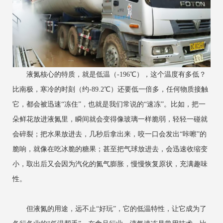
液氮核心的特质，就是低温（-196℃），这个温度有多低？
比南极，寒冷的时刻（约-89.2℃）还要低一倍多，任何物质接触
它，都会被迅速“冻住”，也就是我们常说的“速冻”。比如，把一
朵鲜花放进液氮里，瞬间就会变得像玻璃一样脆弱，轻轻一碰就
会碎裂；把水果放进去，几秒后拿出来，咬一口会发出“咔嚓”的
脆响，就像在吃冰脆的糖果；甚至把气球放进去，会迅速收缩变
小，取出后又会因为汽化的氮气膨胀，慢慢恢复原状，充满趣味
性。
但液氮的用途，远不止“好玩”，它的低温特性，让它成为了