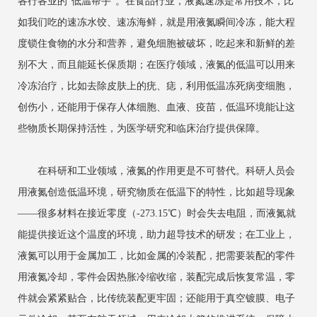
各行各业的“低温帮手”。在食品行业，液氮速冻是常用技术，比
如我们吃的速冻水饺、速冻海鲜，就是用液氮瞬间冷冻，能大程
度锁住食物的水分和营养，避免细胞被破坏，吃起来和新鲜的差
别不大，而且能延长保质期；在医疗领域，液氮的低温可以用来
冷冻治疗，比如去除皮肤上的疣、痣，利用低温冻死病变细胞，
创伤小，还能用于保存人体细胞、血液、疫苗，低温环境能让这
些物质长期保持活性，为医学研究和临床治疗提供保障。
在科研和工业领域，液氮的作用更是不可替代。科研人员会
用液氮创造低温环境，研究物质在低温下的特性，比如超导现象
——很多材料在接近零度（-273.15℃）时会失去电阻，而液氮就
能提供接近这个温度的环境，助力超导技术的研发；在工业上，
液氮可以用于金属加工，比如金属的冷装配，把需要装配的零件
用液氮冷却，零件会因热胀冷缩收缩，装配完成后恢复常温，零
件就会紧紧贴合，比传统装配更牢固；还能用于真空镀膜、电子